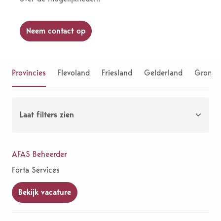
Neem contact op
Provincies
Flevoland
Friesland
Gelderland
Gronin
Laat filters zien
AFAS Beheerder
Forta Services
Bekijk vacature