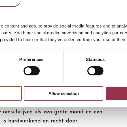
binatiefunctie als docent of een andere
gelijkheden.
e content and ads, to provide social media features and to analy
 our site with our social media, advertising and analytics partn
t kan en langer waar nodig. Naast de
 provided to them or that they’ve collected from your use of their
ebben wij ook de mogelijkheid voor cliënten
 Cliënten werken met een behandelaar
Preferences
Statistics
-health) aan hun behandeldoelen.
en is een mix van junior, medior en senior
ch door hun oprechte interesse in elkaar en
Allow selection
zelf uit het Westland komt; de cultuur van
te omschrijven als een grote mond en een
it is hardwerkend en recht door