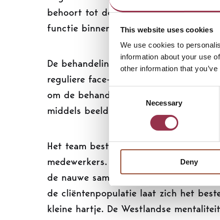
behoort tot de mogelijkheden. Een com
functie binnen Forta behoort tot de mo
This website uses cookies
We use cookies to personalis
information about your use of
De behandelingen zijn kort wanneer di
other information that you’ve
reguliere face-to-face behandelingen h
Consent
om de behandeling digitaal te volgen.
Necessary
Selection
middels beeldbellen en therapieland (E
Het team bestaat uit elf behandelaren 
medewerkers. De collega's kenmerken zi
Deny
de nauwe samenwerking. Voor wie niet 
de cliëntenpopulatie laat zich het bes
kleine hartje. De Westlandse mentalite