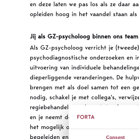
en deze laten we pas los als ze daar aa
opleiden hoog in het vaandel staan als 
Jij als GZ-psycholoog binnen ons team
Als GZ-psycholoog verricht je (tweede) 
psychodiagnostische onderzoeken en ind
uitvoering van individuele behandelinge
dieperliggende veranderingen. De hulpv
brengen met als doel samen tot een g
nodig, schakel je met collega's, verwijz
regiebehandelaar taken uit in afstemm
en je neemt deel aan overleggen en inte
het mogelijk om één dag in de week ps
begeleiden en superviseren van junior
Consent