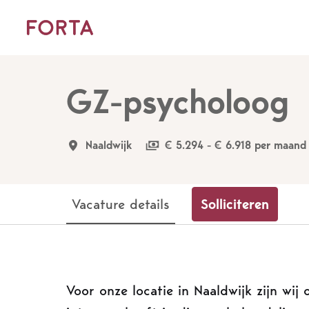
Overslaan
naar
Homepagina
content
GZ-psycholoog
Naaldwijk
€ 5.294 - € 6.918 per maand
Vacature details
Solliciteren
Voor onze locatie in Naaldwijk zijn wi