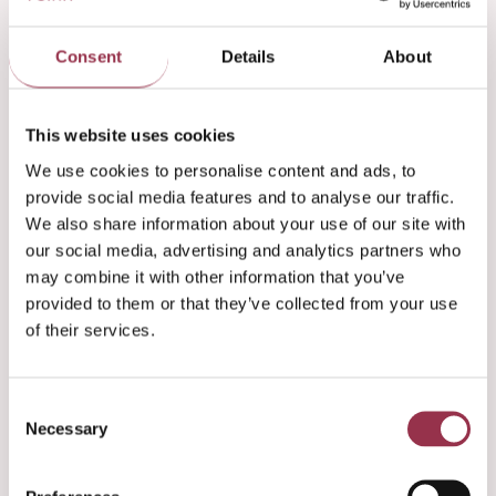
Psycholoog
Consent
Details
About
€ 4.544 - € 5.901 per maand
In de Bres Drachten
This website uses cookies
We use cookies to personalise content and ads, to
Bekijk vacature
provide social media features and to analyse our traffic.
We also share information about your use of our site with
our social media, advertising and analytics partners who
GZ-psycholoog
may combine it with other information that you’ve
provided to them or that they’ve collected from your use
€ 5.294 - € 6.918 per maand
of their services.
In de Bres Groningen
Consent
Bekijk vacature
Necessary
Selection