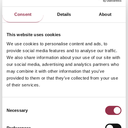
Je bewaakt de voortgang van behandelingen, meet
Consent
Details
About
resultaten en stuurt bij waar nodig
Je coacht collega's en geeft werkbegeleiding op
het gebied van systeemtherapie
This website uses cookies
Je werkt nauw samen in het multidisciplinaire team
We use cookies to personalise content and ads, to
en pakt casuïstiek waar mogelijk samen op
provide social media features and to analyse our traffic.
We also share information about your use of our site with
Je draagt bij aan de doorontwikkeling van
our social media, advertising and analytics partners who
methodieken en systeemgericht werken binnen de
may combine it with other information that you’ve
organisatie
provided to them or that they’ve collected from your use
Als je affiniteit hebt met het geven van supervisie
of their services.
of het opleiden van collega's, is daar ruimte voor
Consent
Necessary
Selection
Hierin herken jij jezelf
Preferences