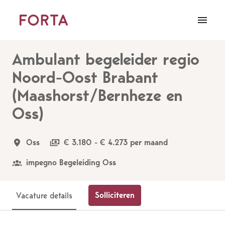
Overslaan
naar
Homepagina
content
Ambulant begeleider regio
Noord-Oost Brabant
(Maashorst/Bernheze en
Oss)
Oss
€ 3.180 - € 4.273 per maand
impegno Begeleiding Oss
Solliciteren
Vacature details