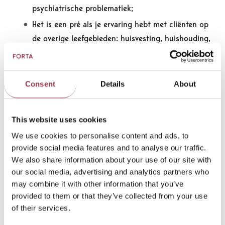
psychiatrische problematiek;
Het is een pré als je ervaring hebt met cliënten op
de overige leefgebieden: huisvesting, huishouding,
gezin, sociaal, praktisch functioneren, lichamelijk
functioneren, juridisch en zingeving;
In het bezit van goede sociale vaardigheden, zoals
Consent
Details
About
motiveren, corrigeren en creëren van draagvlak;
Assertief;
This website uses cookies
Doortastend. Je doet wat nodig is en gaat door
We use cookies to personalise content and ads, to
waar anderen stoppen;
provide social media features and to analyse our traffic.
Je kunt mensen (weer) mogelijkheden laten zien in
We also share information about your use of our site with
our social media, advertising and analytics partners who
hun eigen ontwikkeling.
may combine it with other information that you’ve
provided to them or that they’ve collected from your use
Taken en verantwoordelijkheden
of their services.
Je werkt met mensen met meervoudige of complexe