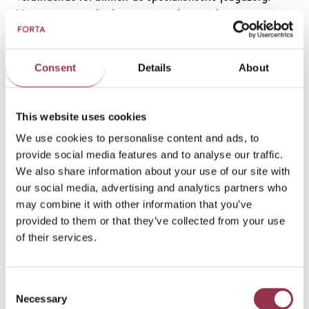
Vanuit jouw medische expertise draag je bij aan
complexe diagnostiek, passende behandeling en de
verdere ontwikkeling van de behandelkwaliteit binnen de
teams. Je werkt nauw samen met regiebehandelaars en
Consent
Details
About
andere disciplines en draagt bij aan de
deskundigheidsbevordering en inhoudelijke koers van de
This website uses cookies
organisatie. Je werkzaamheden bestaan onder andere
uit:
We use cookies to personalise content and ads, to
provide social media features and to analyse our traffic.
Consultatie, inzet van medicatietrajecten en
We also share information about your use of our site with
complexe psychiatrische diagnostiek;
our social media, advertising and analytics partners who
Crisisbeoordelingen (indien nodig in samenwerking
may combine it with other information that you’ve
met de samenwerkende organisaties van de
provided to them or that they’ve collected from your use
crisisdienst in de regio);
of their services.
Werkbegeleiding aan regiebehandelaars;
Het fungeren als regiebehandelaar in nauw overleg
Consent
met de andere regiebehandelaar(s) in de teams.
Necessary
Selection