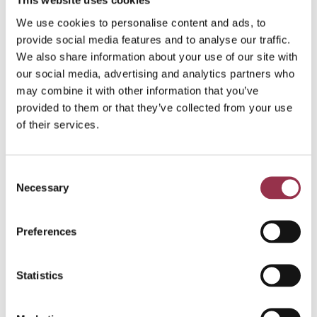
This website uses cookies
GGZ (FWG 75, afhankelijk van jouw ervaring
We use cookies to personalise content and ads, to
tussen de 7.002 eu en 9.725 eu);
provide social media features and to analyse our traffic.
Wij investeren graag in je, en bieden verschillende
We also share information about your use of our site with
mogelijkheden voor scholing en persoonlijke
our social media, advertising and analytics partners who
ontwikkeling;
may combine it with other information that you’ve
provided to them or that they’ve collected from your use
Goede secundaire arbeidsvoorwaarden.
of their services.
Collectiviteitskorting bij je ziektekostenverzekering,
pensioenopbouw bij Pensioenfonds Zorg en
Welzijn, 166 vakantie-uren bij een fulltime
Consent
Necessary
dienstverband, 35 uur aan levensfasebudget (LFB)
Selection
naast je (bovenwettelijke) vakantie-uren bij een
fulltime dienstverband, een jaarlijkse 8%
Preferences
vakantietoeslag en 8,33% eindejaarsuitkering.
Statistics
Forta
De locatie in Sliedrecht is gespecialiseerd in de