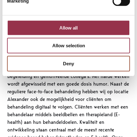
Marketing
diagnostiek en behandeling van psychische en
psychiatrische klachten voor volwassenen (vanuit de
BGGZ en SGGZ). Locatie Alexander staat bekend om
Allow all
het brede zorgaanbod met een gevarieerde populatie.
Het team is betrokken, enthousiast en er heerst een
goede sfeer. Het team heeft een open cultuur, lunchen
Allow selection
elke dag gezamenlijk en hebben regelmatig teamuitjes.
Ze omschrijven zichzelf als het leukste team binnen de
Deny
FortaGroep. Het team beschikt veel kennis, goede
begeleiding en gemotiveerde collega's. Het harde werken
wordt afgewisseld met een goede dosis humor. Naast de
reguliere face-to-face behandeling hebben wij op locatie
Alexander ook de mogelijkheid voor cliënten om
behandeling digitaal te volgen. Cliënten werken met een
behandelaar middels beeldbellen en therapieland (E-
health) aan hun behandeldoelen. Kwaliteit en
ontwikkeling staan centraal met de meest recente