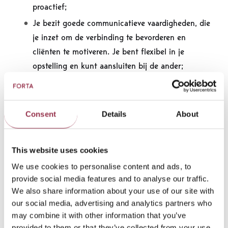
proactief;
Je bezit goede communicatieve vaardigheden, die
je inzet om de verbinding te bevorderen en
cliënten te motiveren. Je bent flexibel in je
opstelling en kunt aansluiten bij de ander;
Je bent alert op je eigen veiligheid en die van
anderen;
Je neemt deel aan intervisie en multidisciplinair
Consent
Details
About
overleg;
Je draagt kennis over en staat open om te leren
This website uses cookies
van je collega’s;
We use cookies to personalise content and ads, to
Affiniteit met ervaringsgericht werken is een pré;
provide social media features and to analyse our traffic.
Je hebt een afgeronde hbo of wo opleiding tot
We also share information about your use of our site with
our social media, advertising and analytics partners who
systeemtherapeut, bent lid NVRG en je hebt een
may combine it with other information that you’ve
SKJ inschrijving in het beroepsregister voor jeugd-
provided to them or that they’ve collected from your use