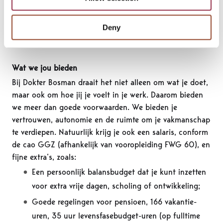
Je komt in dienst bij Dokter Bosman en werkt voor
Spoor030. Kijk voor meer informatie op
onze
website
of Linkedin om te zien wie er allemaal al bij
Deny
Spoor030 werken.
Wat we jou bieden
Bij Dokter Bosman draait het niet alleen om wat je doet,
maar ook om hoe jij je voelt in je werk. Daarom bieden
we meer dan goede voorwaarden. We bieden je
vertrouwen, autonomie en de ruimte om je vakmanschap
te verdiepen. Natuurlijk krijg je ook een salaris, conform
de cao GGZ (afhankelijk van vooropleiding FWG 60), en
fijne extra’s, zoals:
Een persoonlijk balansbudget dat je kunt inzetten
voor extra vrije dagen, scholing of ontwikkeling;
Goede regelingen voor pensioen, 166 vakantie-
uren, 35 uur levensfasebudget-uren (op fulltime