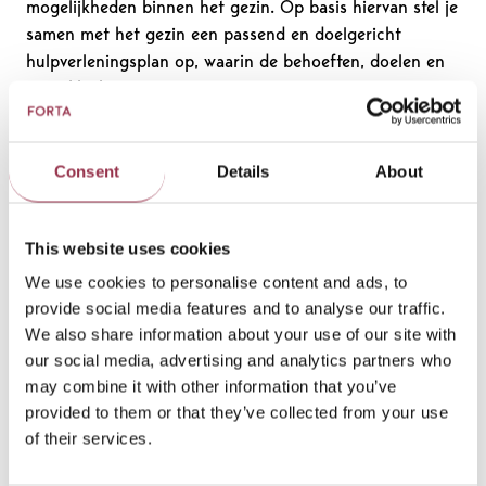
mogelijkheden binnen het gezin. Op basis hiervan stel je
samen met het gezin een passend en doelgericht
hulpverleningsplan op, waarin de behoeften, doelen en
ontwikkelkansen centraal staan.
Je voert intake- en vervolggesprekken met
gezinsleden en betrokken partijen;
Consent
Details
About
Je analyseert de gezinssituatie en signaleert
risico’s en beschermende factoren;
This website uses cookies
Je vertaalt de hulpvraag naar concrete en haalbare
doelen;
We use cookies to personalise content and ads, to
provide social media features and to analyse our traffic.
Je stemt het hulpverleningsplan af op de
We also share information about your use of our site with
draagkracht en mogelijkheden van het gezin;
our social media, advertising and analytics partners who
Je evalueert en stelt het plan bij waar nodig, in
may combine it with other information that you’ve
overleg met het gezin.
provided to them or that they’ve collected from your use
of their services.