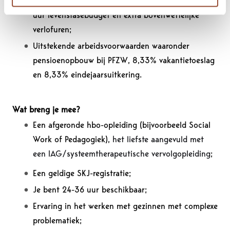
Goede werk-privébalans met 166 vakantie-uren, 35
uur levensfasebudget en extra bovenwettelijke
verlofuren;
Uitstekende arbeidsvoorwaarden waaronder
pensioenopbouw bij PFZW, 8,33% vakantietoeslag
en 8,33% eindejaarsuitkering.
Wat breng je mee?
Een afgeronde hbo-opleiding (bijvoorbeeld Social
Work of Pedagogiek),
het liefste aangevuld met
een IAG/systeemtherapeutische vervolgopleiding
;
Een geldige SKJ-registratie;
Je bent 24-36 uur beschikbaar;
Ervaring in het werken met gezinnen met complexe
problematiek;