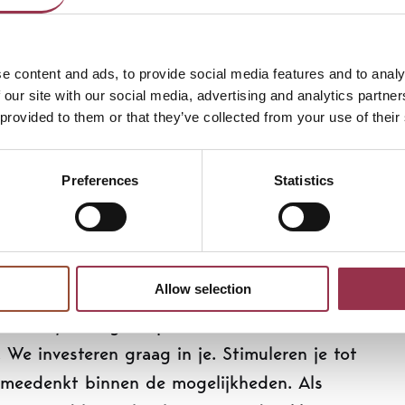
uthenticiteit en zorgvuldigheid in uit te
e content and ads, to provide social media features and to analy
 je een open en proactieve houding, je ziet
 our site with our social media, advertising and analytics partn
te zin van het woord, en kunt reflecteren op
 provided to them or that they’ve collected from your use of their
e locatie met elkaar gaan opbouwen is het
rage in te kunnen leveren. Met elkaar en de
Preferences
Statistics
n!
n voor jou.
Allow selection
 zinvol werk in een professionele en
natuurlijk een goed pakket aan
e investeren graag in je. Stimuleren je tot
je meedenkt binnen de mogelijkheden. Als