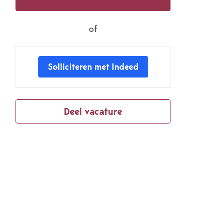
of
Solliciteren met Indeed
Deel vacature