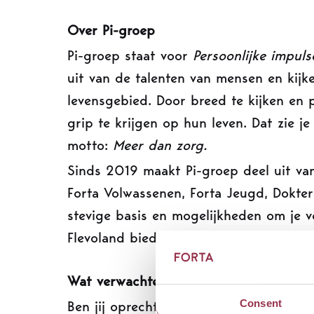
Over Pi-groep
Pi-groep staat voor
Persoonlijke impul
uit van de talenten van mensen en kij
levensgebied. Door breed te kijken en
grip te krijgen op hun leven. Dat zie j
motto:
Meer dan zorg.
Sinds 2019 maakt Pi-groep deel uit va
Forta Volwassenen, Forta Jeugd, Dokte
stevige basis en mogelijkheden om je ve
Flevoland bieden we begeleid/bescher
Wat verwachten wij van jou?
Consent
Ben jij oprecht nieuwsgierig naar de and