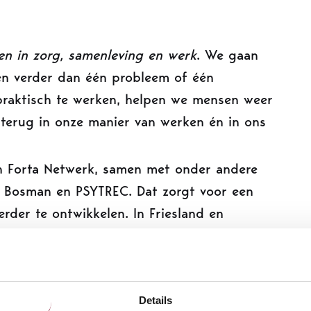
sen in zorg, samenleving en werk
. We gaan
ken verder dan één probleem of één
 praktisch te werken, helpen we mensen weer
e terug in onze manier van werken én in ons
n Forta Netwerk, samen met onder andere
r Bosman en PSYTREC. Dat zorgt voor een
rder te ontwikkelen. In Friesland en
md wonen op locatie en ambulante zorg.
Details
er, toon jij compassie naar je cliënt,