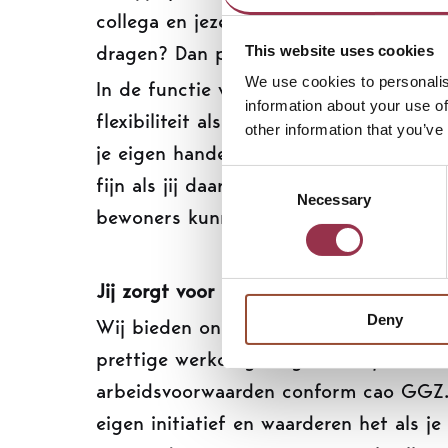
collega en jezelf en weet je daar jouw a
dragen? Dan pas jij bij de Pi-groep.
This website uses cookies
We use cookies to personalis
In de functie van groepsbegeleider heb
information about your use of
flexibiliteit als uitdaging in de breeds
other information that you’ve
je eigen handelen. Omdat we een nieuw
Consent
fijn als jij daar denkt een actieve bijd
Necessary
Selection
bewoners kunnen we deze uitdaging aa
Jij zorgt voor onze bewoners, wij zorge
Deny
Wij bieden onze collega’s gevarieerd en
prettige werkomgeving. Daarbij hoort 
arbeidsvoorwaarden conform cao GGZ. W
eigen initiatief en waarderen het als 