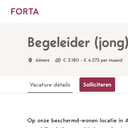
Overslaan
naar
Homepagina
content
Begeleider (jon
Almere
€ 3.180 - € 4.273 per maand
Vacature details
Solliciteren
Op onze beschermd-wonen locatie in A