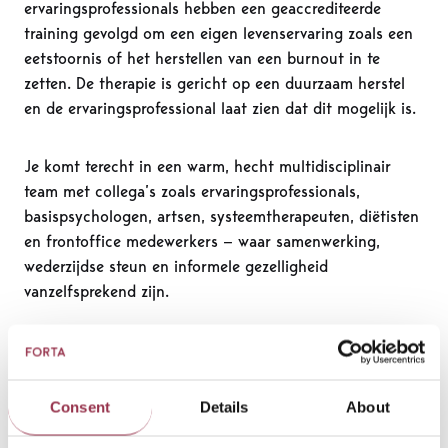
ervaringsprofessionals hebben een geaccrediteerde
training gevolgd om een eigen levenservaring zoals een
eetstoornis of het herstellen van een burnout in te
zetten. De therapie is gericht op een duurzaam herstel
en de ervaringsprofessional laat zien dat dit mogelijk is.
Je komt terecht in een warm, hecht multidisciplinair
team met collega’s zoals ervaringsprofessionals,
basispsychologen, artsen, systeemtherapeuten, diëtisten
en frontoffice medewerkers — waar samenwerking,
wederzijdse steun en informele gezelligheid
vanzelfsprekend zijn.
Over de functie
Verstoord eetgedrag heeft invloed op de lichamelijke
conditie. Als somatisch arts maak je een inschatting van
Consent
Details
About
deze lichamelijke conditie tijdens het intakeproces en