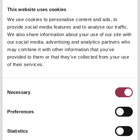
indien nodig volg je de cliënt gedurende het verdere
This website uses cookies
traject. Je maakt deel uit van het multidisciplinaire
behandelteam, bent bereikbaar voor overleg met de
We use cookies to personalise content and ads, to
verschillende disciplines en overlegt met
provide social media features and to analyse our traffic.
specialisten/huisartsen in de regio.
We also share information about your use of our site with
our social media, advertising and analytics partners who
may combine it with other information that you’ve
Wat kun je van ons verwachten?
provided to them or that they’ve collected from your use
De mogelijkheid om dit warme en informele team
of their services.
voor 12 tot 16 uur per week te versterken;
Een zeer sfeervol ingericht pand;
Consent
Uurtarief in overleg;
Necessary
Selection
Wat verwachten wij van jou?
Preferences
Je hebt een BIG-registratie als arts (ANIOS);
Je werkt graag in een multidisciplinair team met
Statistics
psychiaters, klinisch psychologen,